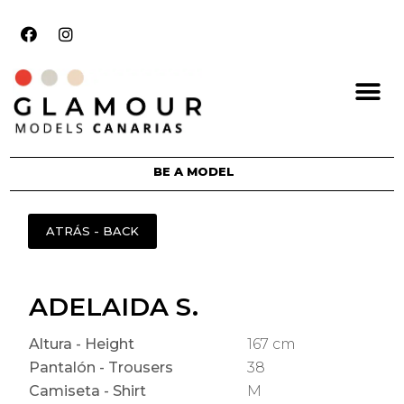
BE A MODEL
ADELAIDA S.
Altura - Height
167 cm
Pantalón - Trousers
38
Camiseta - Shirt
M