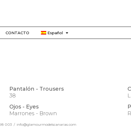
CONTACTO
Español
Pantalón - Trousers
C
38
L
Ojos - Eyes
P
Marrones - Brown
R
98 003 / info@glamourmodelscanarias.com