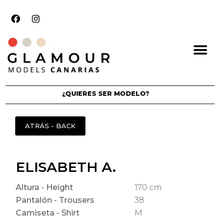
¿QUIERES SER MODELO?
ELISABETH A.
Altura - Height
170 cm
Pantalón - Trousers
38
Camiseta - Shirt
M