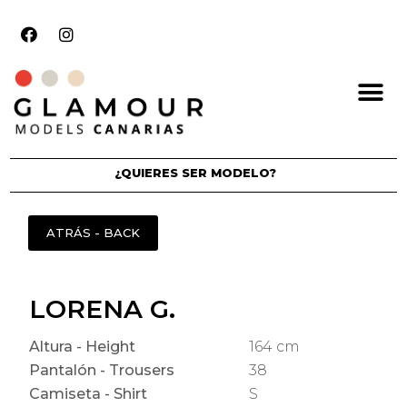
¿QUIERES SER MODELO?
LORENA G.
Altura - Height
164 cm
Pantalón - Trousers
38
Camiseta - Shirt
S