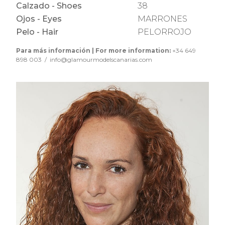
Calzado - Shoes
38
Ojos - Eyes
MARRONES
Pelo - Hair
PELORROJO
Para más información | For more information:
+34 649
898 003 / info@glamourmodelscanarias.com