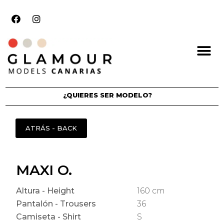
¿QUIERES SER MODELO?
MAXI O.
Altura - Height
160 cm
Pantalón - Trousers
36
Camiseta - Shirt
S