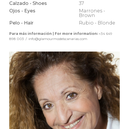
Calzado - Shoes
37
Ojos - Eyes
Marrones -
Brown
Pelo - Hair
Rubio - Blonde
Para más información | For more information:
+34 649
898 003 / info@glamourmodelscanarias.com