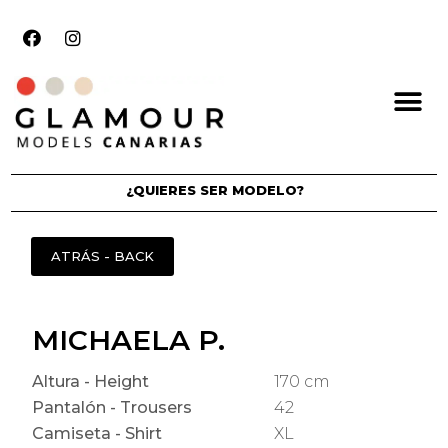
¿QUIERES SER MODELO?
MICHAELA P.
Altura - Height
170 cm
Pantalón - Trousers
42
Camiseta - Shirt
XL